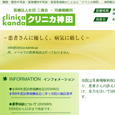
難聴・慢性中耳炎・真珠腫性中耳炎・鼓室形成術のことなら「クリニカ神田」。神田駅
info@clinica-kanda.jp
尚、メールでの医療相談は行っておりません
当院は耳鼻咽喉科疾
り、患者さんの訴え
◆令和8年度診療報酬改定(2026/6/1)
け、全力を注いで治
令和8年度診療報酬改定に伴う当院の施設基準
す。
◆
夏季休診について
(2026/8/5)
8月6日から11日まで休診です。