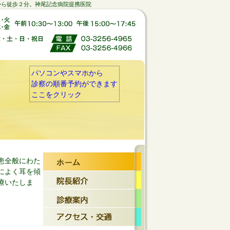
から徒歩２分。神尾記念病院提携医院
パソコンやスマホから
診察の順番予約ができます
ここをクリック
患全般にわた
によく耳を傾
療いたしま