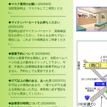
◆
マスク着用のお願い
(2026/6/3)
当院受診時は、マスクをしてご来院くださ
い。
◆
マイナンバーカードをお持ちください
(2025/12/5)
受診時は必ずマイナンバーカード、資格確認
症をお持ちください。それらをお持ちでない
場合には、これまでの保険証をご持参くださ
い。
◆
順番予約について
(2025/8/30)
9月から順番予約を開始します。当院ホームペ
ージの右上の案内をクリックして下さい。午
前、午後共に診療開始直後の順番予約はでき
ません。予約なしでも受診できます。
◆
37℃以上の熱のある、あった方
(2025/7/1)
37℃以上の発熱のある方、一度でも37℃を超
える発熱のあった方は、来院前に必ず電話を
してから受診してください。
◆
診察受付時間について
(2024/9/30)