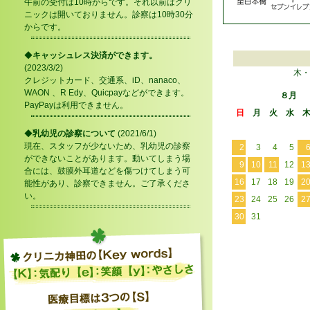
午前の受付は10時からです。それ以前はクリ
ニックは開いておりません。診察は10時30分
からです。
◆
キャッシュレス決済ができます。
(2023/3/2)
木・
クレジットカード、交通系、iD、nanaco、
WAON 、R Edy、Quicpayなどができます。
８月
PayPayは利用できません。
日
月
火
水
◆
乳幼児の診察について
(2021/6/1)
現在、スタッフが少ないため、乳幼児の診察
2
3
4
5
ができないことがあります。動いてしまう場
9
10
11
12
1
合には、鼓膜外耳道などを傷つけてしまう可
16
17
18
19
2
能性があり、診察できません。ご了承くださ
い。
23
24
25
26
2
30
31